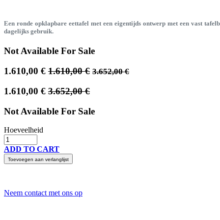
Een ronde opklapbare eettafel met een eigentijds ontwerp met een vast tafelb
dagelijks gebruik.
Not Available For Sale
1.610,00
€
1.610,00
€
3.652,00
€
1.610,00
€
3.652,00
€
Not Available For Sale
Hoeveelheid
ADD TO CART
Toevoegen aan verlanglijst
Neem contact met ons op