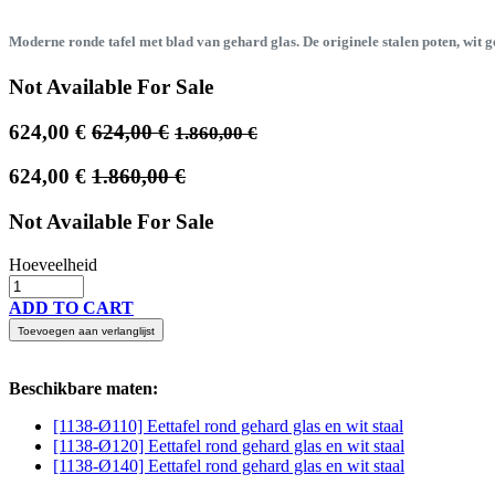
Moderne ronde tafel met blad van gehard glas. De originele stalen poten, wit g
Not Available For Sale
624,00
€
624,00
€
1.860,00
€
624,00
€
1.860,00
€
Not Available For Sale
Hoeveelheid
ADD TO CART
Toevoegen aan verlanglijst
Beschikbare maten:
[1138-Ø110] Eettafel rond gehard glas en wit staal
[1138-Ø120] Eettafel rond gehard glas en wit staal
[1138-Ø140] Eettafel rond gehard glas en wit staal