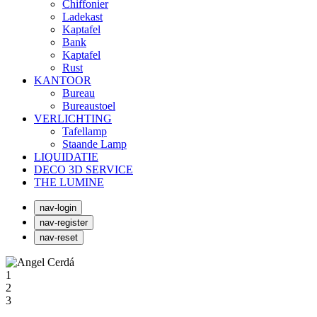
Chiffonier
Ladekast
Kaptafel
Bank
Kaptafel
Rust
KANTOOR
Bureau
Bureaustoel
VERLICHTING
Tafellamp
Staande Lamp
LIQUIDATIE
DECO 3D SERVICE
THE LUMINE
nav-login
nav-register
nav-reset
1
2
3