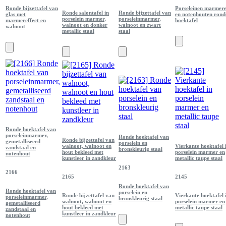
Ronde bijzettafel van
Porseleinen marmer
Ronde salontafel in
Ronde bijzettafel van
glas met
en notenhouten rond
porselein marmer,
porseleinmarmer,
marmereffect en
hoektafel
walnoot en donker
walnoot en zwart
walnoot
metallic staal
staal
Ronde hoektafel van
porseleinmarmer,
Ronde hoektafel van
Ronde bijzettafel van
gemetalliseerd
porselein en
walnoot, walnoot en
Vierkante hoektafel 
zandstaal en
bronskleurig staal
hout bekleed met
porselein marmer en
notenhout
kunstleer in zandkleur
metallic taupe staal
2163
2166
2165
2145
Ronde hoektafel van
Ronde hoektafel van
porselein en
Ronde bijzettafel van
Vierkante hoektafel 
porseleinmarmer,
bronskleurig staal
walnoot, walnoot en
porselein marmer en
gemetalliseerd
hout bekleed met
metallic taupe staal
zandstaal en
kunstleer in zandkleur
notenhout