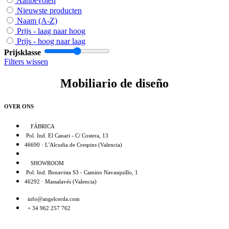
Aanbevolen
Nieuwste producten
Naam (A-Z)
Prijs - laag naar hoog
Prijs - hoog naar laag
Prijsklasse
Filters wissen
Mobiliario de diseño
OVER ONS
FÁBRICA
Pol. Ind. El Canari - C/ Costera, 13
46690 · L'Alcudia de Crespins (Valencia)
SHOWROOM
Pol. Ind. Bonavista S3 - Camino Navasquillo, 1
46292 · Massalavés (Valencia)
info@angelcerda.com
+ 34 962 257 762