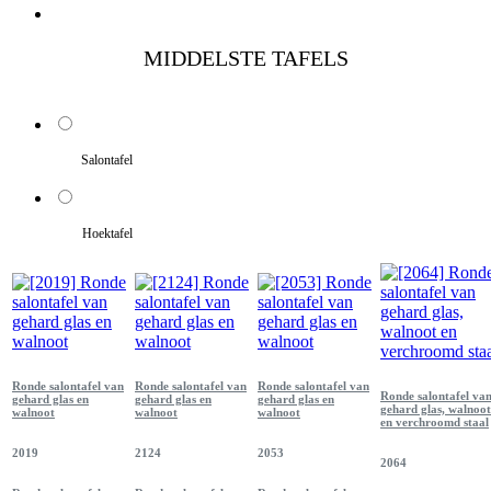
MIDDELSTE TAFELS
Salontafel
Hoektafel
Ronde salontafel van
Ronde salontafel van
Ronde salontafel van
Ronde salontafel va
gehard glas en
gehard glas en
gehard glas en
gehard glas, walnoot
walnoot
walnoot
walnoot
en verchroomd staal
2019
2124
2053
2064