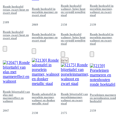
Ronde hoektafel
Ronde hoektafel in
Ronde hoektafel
Ronde hoektafel in
walnoot, beige hout
porselein marmer,
rotan, zwart hout en
porselein marmer en
en verguld gepolijst
walnoot en zwart
zwart staal
zwart staal
staal
staal
2109
2069
2150
2139
Ronde hoektafel
Ronde hoektafel in
Ronde hoektafel
Ronde hoektafel in
rotan, zwart hout en
porselein marmer en
walnoot, beige hout
porselein marmer,
zwart staal
zwart staal
en verguld gepolijst
walnoot en zwart
staal
staal
new
Ronde bijzettafel van
Ronde salontafel in
Ronde bijzettafel van
glas met
Porseleinen marmer
porselein marmer,
porseleinmarmer,
marmereffect en
en notenhouten rond
walnoot en donker
walnoot en zwart
walnoot
hoektafel
metallic staal
staal
2047
2159
2130
2175