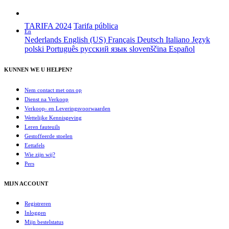
TARIFA 2024
Tarifa pública
En
Nederlands
English (US)
Français
Deutsch
Italiano
Język
polski
Português
русский язык
slovenščina
Español
KUNNEN WE U HELPEN?
Nem contact met ons op
Dienst na Verkoop
Verkoop- en Leveringsvoorwaarden
Wettelijke Kennisgeving
Leren fauteuils
Gestoffeerde stoelen
Eettafels
Wie zijn wij?
Pers
MIJN ACCOUNT
Registreren
Inloggen
Mijn bestelstatus