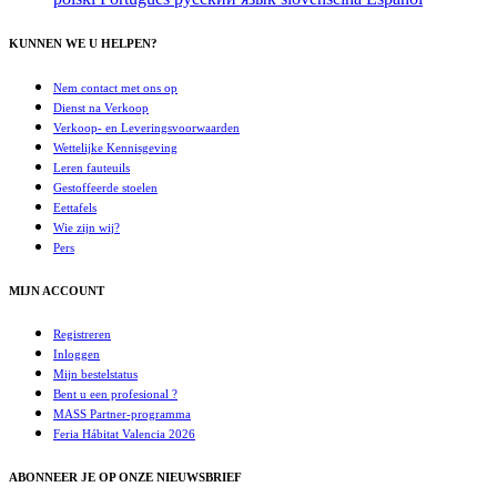
KUNNEN WE U HELPEN?
Nem contact met ons op
Dienst na Verkoop
Verkoop- en Leveringsvoorwaarden
Wettelijke Kennisgeving
Leren fauteuils
Gestoffeerde stoelen
Eettafels
Wie zijn wij?
Pers
MIJN ACCOUNT
Registreren
Inloggen
Mijn bestelstatus
Bent u een profesional ?
MASS Partner-programma
Feria Hábitat Valencia 2026
ABONNEER JE OP ONZE NIEUWSBRIEF