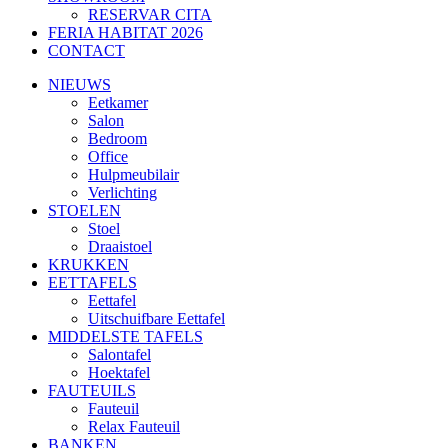
RESERVAR CITA
FERIA HABITAT 2026
CONTACT
NIEUWS
Eetkamer
Salon
Bedroom
Office
Hulpmeubilair
Verlichting
STOELEN
Stoel
Draaistoel
KRUKKEN
EETTAFELS
Eettafel
Uitschuifbare Eettafel
MIDDELSTE TAFELS
Salontafel
Hoektafel
FAUTEUILS
Fauteuil
Relax Fauteuil
BANKEN