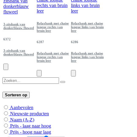
Relaxbank met chaise
Relaxbank met chaise
3-zitsbank van
longue rechts van
longue links van bruin
donkerblauw fluweel
bruin leer
leer
6372
6287
6286
3-zitsbank van
Relaxbank met chaise
Relaxbank met chaise
donkerblauw fluweel
longue rechts van
longue links van bruin
bruin leer
leer
Sorteren op
Aanbevolen
Nieuwste producten
Naam (A-Z)
Prijs - laag naar hoog
Prijs - hoog naar laag