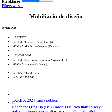
Prijsklasse
Filters wissen
Mobiliario de diseño
OVER ONS
FÁBRICA
Pol. Ind. El Canari - C/ Costera, 13
46690 · L'Alcudia de Crespins (Valencia)
SHOWROOM
Pol. Ind. Bonavista S3 - Camino Navasquillo, 1
46292 · Massalavés (Valencia)
info@angelcerda.com
+ 34 962 257 762
TARIFA 2024
Tarifa pública
En
Nederlands
English (US)
Français
Deutsch
Italiano
Język
polski
Português
русский язык
slovenščina
Español