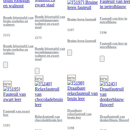
Ronde bijzettafel van
Ronde bijzettafel van
Fauteuil van leer in
Bruine leren fauteuil
porseleinmarmer,
bruin rookglas en
petrolblauw
walnoot en zwart
walnoot
staal
5197
5196
2155
2175
Bruine leren fauteuil
Fauteuil van leer in
Ronde bijzettafel van
petrolblauw
Ronde bijzettafel van
bruin rookglas en
porseleinmarmer,
walnoot
walnoot en zwart
staal
new
new
new
new
Draaibare
Fauteuil van zwart
relaxfauteuil van
leer
Relaxfauteuil van
Draaifauteuil van
bruin leer
chocoladebruin leer
donkerblauw fluweel
5195
5198