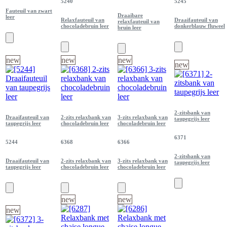
5240
5245
Fauteuil van zwart
Draaibare
leer
Relaxfauteuil van
Draaifauteuil van
relaxfauteuil van
chocoladebruin leer
donkerblauw fluweel
bruin leer
new
new
new
new
2-zitsbank van
Draaifauteuil van
2-zits relaxbank van
3-zits relaxbank van
taupegrijs leer
taupegrijs leer
chocoladebruin leer
chocoladebruin leer
6371
5244
6368
6366
2-zitsbank van
Draaifauteuil van
2-zits relaxbank van
3-zits relaxbank van
taupegrijs leer
taupegrijs leer
chocoladebruin leer
chocoladebruin leer
new
new
new