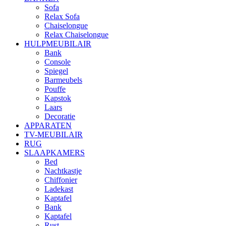
Sofa
Relax Sofa
Chaiselongue
Relax Chaiselongue
HULPMEUBILAIR
Bank
Console
Spiegel
Barmeubels
Pouffe
Kapstok
Laars
Decoratie
APPARATEN
TV-MEUBILAIR
RUG
SLAAPKAMERS
Bed
Nachtkastje
Chiffonier
Ladekast
Kaptafel
Bank
Kaptafel
Rust