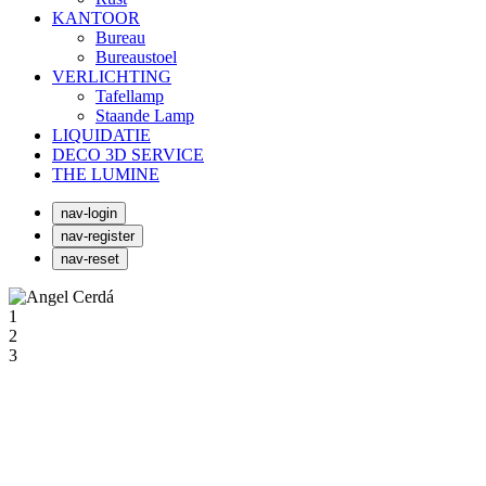
KANTOOR
Bureau
Bureaustoel
VERLICHTING
Tafellamp
Staande Lamp
LIQUIDATIE
DECO 3D SERVICE
THE LUMINE
nav-login
nav-register
nav-reset
1
2
3