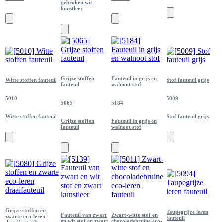
gebroken wit
kunstleer
Grijze stoffen
Fauteuil in grijs en
Witte stoffen fauteuil
Stof fauteuil grijs
fauteuil
walnoot stof
5010
5009
5065
5184
Witte stoffen fauteuil
Stof fauteuil grijs
Grijze stoffen
Fauteuil in grijs en
fauteuil
walnoot stof
Grijze stoffen en
Taupegrijze leren
Fauteuil van zwart
Zwart-witte stof en
zwarte eco-leren
fauteuil
en wit stof en zwart
chocoladebruine eco-
draaifauteuil