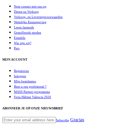
Nem contact met ons op
Dienst na Verkoop
Verkoop- en Leveringsvoorwaarden
Wettelijke Kennisgeving
Leren fauteuils
Gestoffeerde stoelen
Eettafels
Wie zijn wij?
Pers
MIJN ACCOUNT
Registreren
Inloggen
Mijn bestelstatus
Bent u een profesional ?
MASS Partner-programma
Feria Hábitat Valencia 2026
ABONNEER JE OP ONZE NIEUWSBRIEF
Gracias
Subscribe