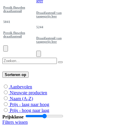
Perzik fluwelen
draaifauteuil
Draaifauteuil van
taupegrijs leer
5041
5244
Perzik fluwelen
draaifauteuil
Draaifauteuil van
taupegrijs leer
Sorteren op
Aanbevolen
Nieuwste producten
Naam (A-Z)
Prijs - laag naar hoog
Prijs - hoog naar laag
Prijsklasse
Filters wissen