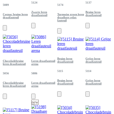
5124
5137
5089
5174
Zwarte leren
Bruine leren
Cognac bruine leren
Turquoise groen leren
draaifauteuil
draaifauteuil
draaifauteuil
draaibare relax
fauteuil
Bruine leren
Grijze leren
Chocoladebruine
Leren draaifauteuil
draaifauteuil
draaifauteuil
leren draaifauteuil
arena
5115
5114
5056
5086
Bruine leren
Grijze leren
Chocoladebruine
Leren draaifauteuil
draaifauteuil
draaifauteuil
leren draaifauteuil
arena
new