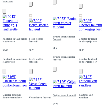
kunstleer
%
%
Bruine leren chester
Fauteuil in taupegrijs
Beige stoffen
Chester fauteuil
fauteuil
leatherette
fauteuil
donkergrijs leer
5053
5043
5023
5085
Bruine leren chester
Fauteuil in taupegrijs
Beige stoffen
Chester fauteuil
fauteuil
leatherette
fauteuil
donkergrijs leer
Chester fauteuil
Fauteuil van
Grijze leren fauteuil
donkerbruin leer
Vossenleren fauteuil
zandleer
5126