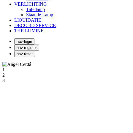
VERLICHTING
Tafellamp
Staande Lamp
LIQUIDATIE
DECO 3D SERVICE
THE LUMINE
nav-login
nav-register
nav-reset
1
2
3