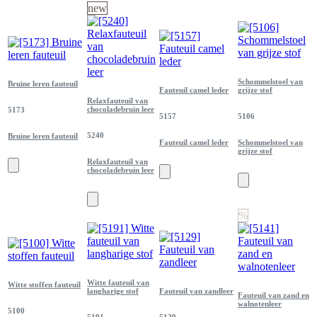
new
Schommelstoel van
Bruine leren fauteuil
Fauteuil camel leder
grijze stof
Relaxfauteuil van
chocoladebruin leer
5173
5157
5106
5240
Bruine leren fauteuil
Fauteuil camel leder
Schommelstoel van
grijze stof
Relaxfauteuil van
chocoladebruin leer
%
Witte fauteuil van
Witte stoffen fauteuil
langharige stof
Fauteuil van zandleer
Fauteuil van zand en
walnotenleer
5100
5191
5129