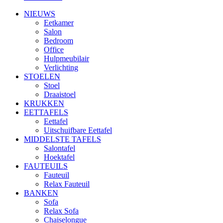
NIEUWS
Eetkamer
Salon
Bedroom
Office
Hulpmeubilair
Verlichting
STOELEN
Stoel
Draaistoel
KRUKKEN
EETTAFELS
Eettafel
Uitschuifbare Eettafel
MIDDELSTE TAFELS
Salontafel
Hoektafel
FAUTEUILS
Fauteuil
Relax Fauteuil
BANKEN
Sofa
Relax Sofa
Chaiselongue