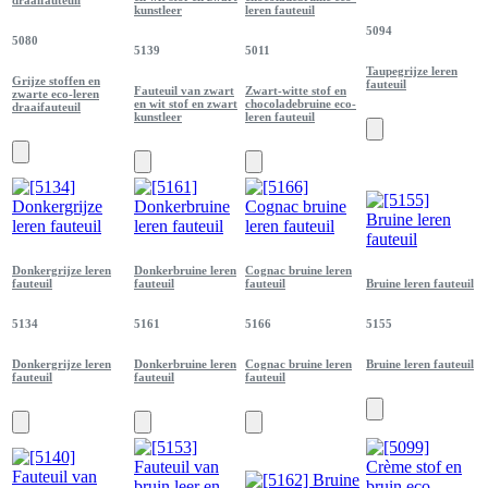
kunstleer
leren fauteuil
5094
5080
5139
5011
Taupegrijze leren
Grijze stoffen en
fauteuil
Fauteuil van zwart
Zwart-witte stof en
zwarte eco-leren
en wit stof en zwart
chocoladebruine eco-
draaifauteuil
kunstleer
leren fauteuil
Donkergrijze leren
Donkerbruine leren
Cognac bruine leren
fauteuil
fauteuil
fauteuil
Bruine leren fauteuil
5134
5161
5166
5155
Donkergrijze leren
Donkerbruine leren
Cognac bruine leren
Bruine leren fauteuil
fauteuil
fauteuil
fauteuil