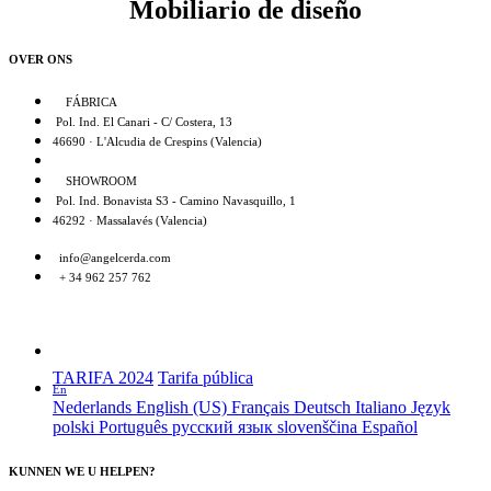
Mobiliario de diseño
OVER ONS
FÁBRICA
Pol. Ind. El Canari - C/ Costera, 13
46690 · L'Alcudia de Crespins (Valencia)
SHOWROOM
Pol. Ind. Bonavista S3 - Camino Navasquillo, 1
46292 · Massalavés (Valencia)
info@angelcerda.com
+ 34 962 257 762
TARIFA 2024
Tarifa pública
En
Nederlands
English (US)
Français
Deutsch
Italiano
Język
polski
Português
русский язык
slovenščina
Español
KUNNEN WE U HELPEN?