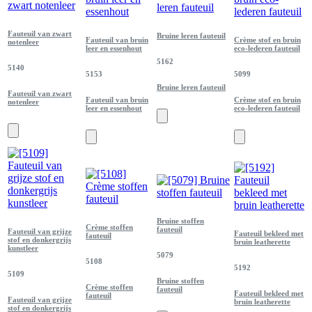
Fauteuil van zwart
Bruine leren fauteuil
Fauteuil van bruin
Crème stof en bruin
notenleer
leer en essenhout
eco-lederen fauteuil
5162
5140
5153
5099
Bruine leren fauteuil
Fauteuil van zwart
Fauteuil van bruin
Crème stof en bruin
notenleer
leer en essenhout
eco-lederen fauteuil
Bruine stoffen
Crème stoffen
fauteuil
Fauteuil van grijze
Fauteuil bekleed met
fauteuil
stof en donkergrijs
bruin leatherette
kunstleer
5079
5108
5192
5109
Bruine stoffen
Crème stoffen
fauteuil
Fauteuil bekleed met
fauteuil
Fauteuil van grijze
bruin leatherette
stof en donkergrijs