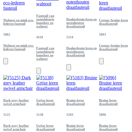
Fauteuil van
taupekleurig
Donkerbruin leren en
Walnoot en mink eco-
Cognac bruine leren
kunstleer en
notenhouten
lederen fauteuil
draaifauteuil
walnoot
draaifauteuil
5082
5093
4118
5154
Walnoot en mink eco-
Cognac bruine leren
Fauteuil van
Donkerbruin leren en
lederen fauteuil
draaifauteuil
taupekleurig
notenhouten
kunstleer en
draaifauteuil
walnoot
Dark grey leather
Grijze leren
Bruine leren
Bruine leren
swivel armchair
draaifauteuil
draaifauteuil
draaifauteuil
5125
5138
5183
5096
Dark grey leather
Grijze leren
Bruine leren
Bruine leren
swivel armchair
draaifauteuil
draaifauteuil
draaifauteuil