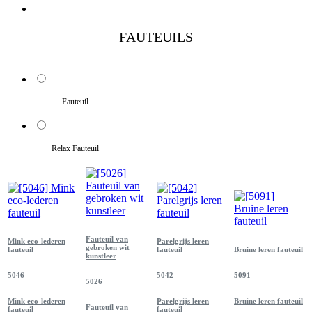
FAUTEUILS
Fauteuil
Relax Fauteuil
Fauteuil van
Mink eco-lederen
Parelgrijs leren
gebroken wit
fauteuil
fauteuil
Bruine leren fauteuil
kunstleer
5046
5042
5091
5026
Mink eco-lederen
Parelgrijs leren
Bruine leren fauteuil
Fauteuil van
fauteuil
fauteuil