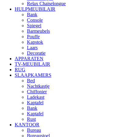
Relax Chaiselongue
HULPMEUBILAIR
Bank
Console
Spiegel
Barmeubels
Pouffe
Kapstok
Laars
Decoratie
APPARATEN
TV-MEUBILAIR
RUG
SLAAPKAMERS
Bed
Nachtkastje
Chiffonier
Ladekast
Kaptafel
Bank
Kaptafel
Rust
KANTOOR
Bureau
Bureaustoel