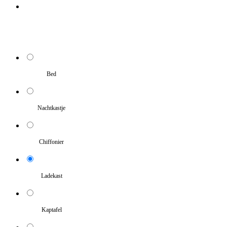
Bed
Nachtkastje
Chiffonier
Ladekast
Kaptafel