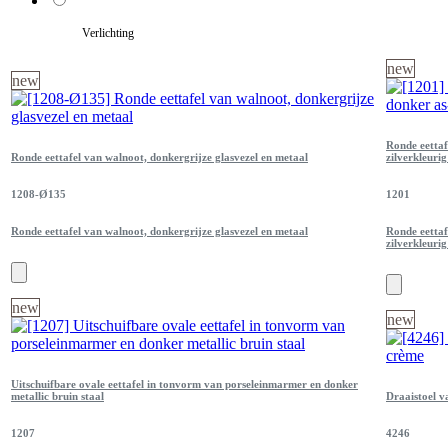
Verlichting
new
new
Ronde eettaf
Ronde eettafel van walnoot, donkergrijze glasvezel en metaal
zilverkleuri
1208-Ø135
1201
Ronde eettafel van walnoot, donkergrijze glasvezel en metaal
Ronde eettaf
zilverkleuri
new
new
Uitschuifbare ovale eettafel in tonvorm van porseleinmarmer en donker
metallic bruin staal
Draaistoel v
1207
4246