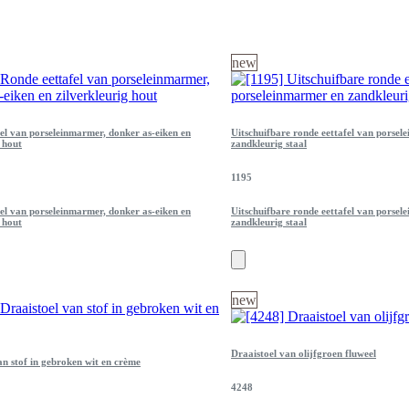
new
el van porseleinmarmer, donker as-eiken en
Uitschuifbare ronde eettafel van porsel
g hout
zandkleurig staal
1195
el van porseleinmarmer, donker as-eiken en
Uitschuifbare ronde eettafel van porsel
g hout
zandkleurig staal
new
Draaistoel van olijfgroen fluweel
an stof in gebroken wit en crème
4248