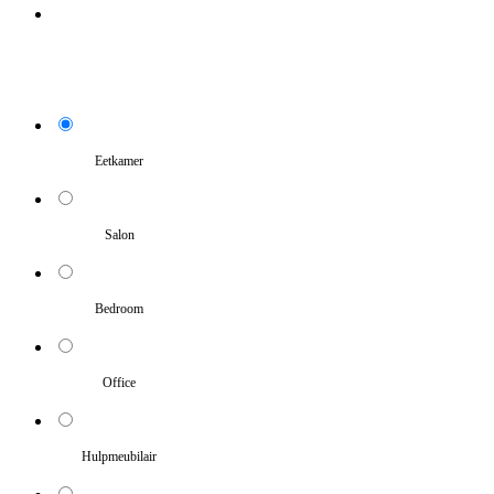
Eetkamer
Salon
Bedroom
Office
Hulpmeubilair