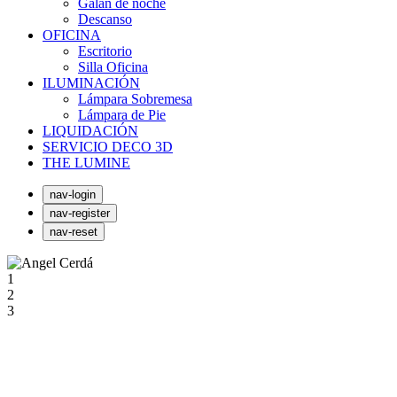
Galán de noche
Descanso
OFICINA
Escritorio
Silla Oficina
ILUMINACIÓN
Lámpara Sobremesa
Lámpara de Pie
LIQUIDACIÓN
SERVICIO DECO 3D
THE LUMINE
nav-login
nav-register
nav-reset
1
2
3