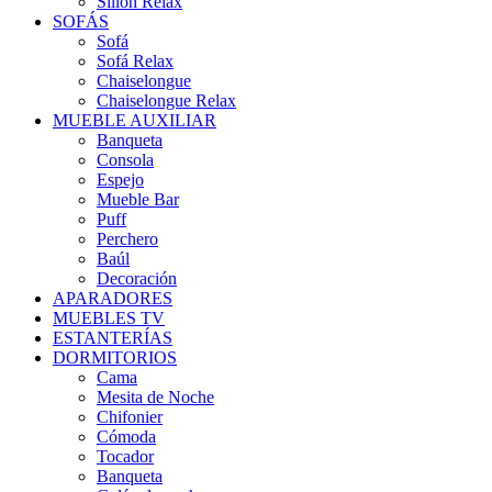
Sillón Relax
SOFÁS
Sofá
Sofá Relax
Chaiselongue
Chaiselongue Relax
MUEBLE AUXILIAR
Banqueta
Consola
Espejo
Mueble Bar
Puff
Perchero
Baúl
Decoración
APARADORES
MUEBLES TV
ESTANTERÍAS
DORMITORIOS
Cama
Mesita de Noche
Chifonier
Cómoda
Tocador
Banqueta