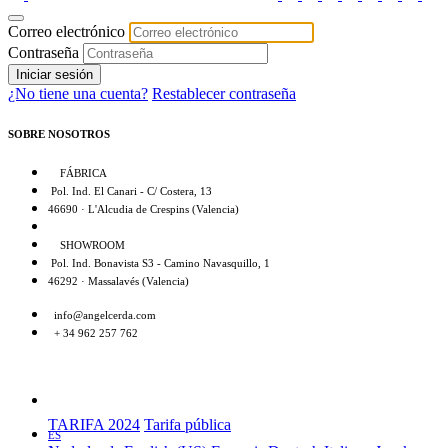
Correo electrónico
Contraseña
Iniciar sesión
¿No tiene una cuenta?
Restablecer contraseña
SOBRE NOSOTROS
FÁBRICA
Pol. Ind. El Canari - C/ Costera, 13
46690 · L'Alcudia de Crespins (Valencia)
SHOWROOM
Pol. Ind. Bonavista S3 - Camino Navasquillo, 1
46292 · Massalavés (Valencia)
info@angelcerda.com
+ 34 962 257 762
TARIFA 2024
Tarifa pública
ES