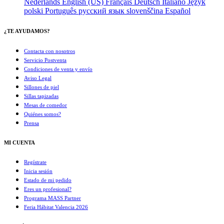
Nederlands
English (US)
Français
Deutsch
Italiano
Język
polski
Português
русский язык
slovenščina
Español
¿TE AYUDAMOS?
Contacta con nosotros
Servicio Postventa
Condiciones de venta y envío
Aviso Legal
Sillones de piel
Sillas tapizadas
Mesas de comedor
Quiénes somos?
Prensa
MI CUENTA
Regístrate
Inicia sesión
Estado de mi pedido
Eres un profesional?
Programa MASS Partner
Feria Hábitat Valencia 2026​